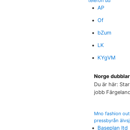
telefon ud
AP
Of
bZum
LK
KYgVM
Norge dubblar 
Du är här: Sta
jobb Färgeland
Mno fashion out
pressbyrån älvs
Baseplan ltd