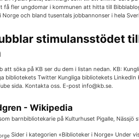
tt få fler ungdomar i kommunen att hitta till Bibblab
 i Norge och bland tusentals jobbannonser i hela Sver
bblar stimulansstödet til
n
b att söka på KB ser du dem i listan nedan. KB: Kungli
 bibliotekets Twitter Kungliga bibliotekets LinkedIn
ube sida. Kontak­ta oss. E-post info@kb.se.
dgren - Wikipedia
 som barnbibliotekarie på Kulturhuset Pigalle, Nässjö s
Sider i kategorien «Biblioteker i Norge» Under vi