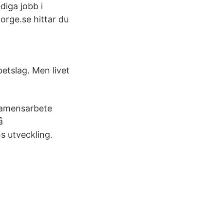
diga jobb i
orge.se hittar du
betslag. Men livet
examensarbete
å
 utveckling.