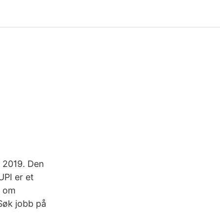
l 2019. Den
UPI er et
e om
Søk jobb på