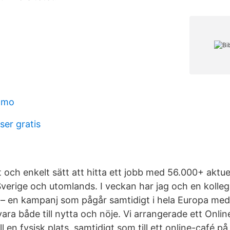
amo
ser gratis
t och enkelt sätt att hitta ett jobb med 56.000+ aktue
Sverige och utomlands. I veckan har jag och en kolle
– en kampanj som pågår samtidigt i hela Europa med 
vara både till nytta och nöje. Vi arrangerade ett Onli
till en fysisk plats, samtidigt som till ett online-café p