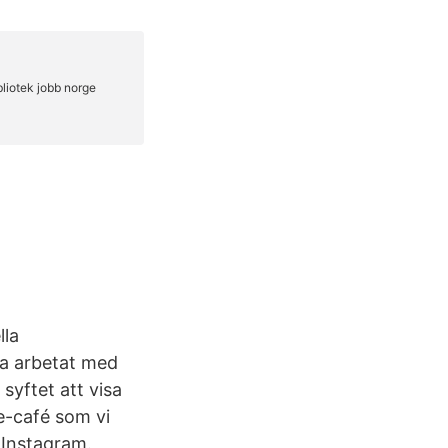
lla
ga arbetat med
syftet att visa
ne-café som vi
å Instagram.