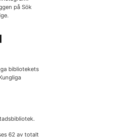
loggen på Sök
ige.
l
ga bibliotekets
 Kungliga
tadsbibliotek.
ses 62 av totalt