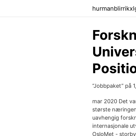
hurmanblirrikx
Forskn
Univer
Positi
“Jobbpaket” på 1,
mar 2020 Det var 
største næringen 
uavhengig forskn
internasjonale u
OsloMet - storby