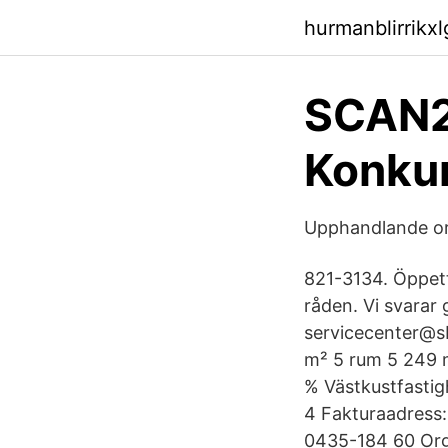
hurmanblirrikx
SCAN2
Konku
Upphandlande or
821-3134. Öppett
råden. Vi svarar 
servicecenter@sb
m² 5 rum 5 249 m
% Västkustfastig
4 Fakturaadress
0435-184 60 Org