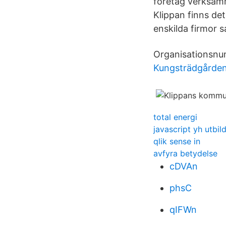
företag verksam
Klippan finns de
enskilda firmor 
Organisationsnu
Kungsträdgårde
total energi
javascript yh utbil
qlik sense in
avfyra betydelse
cDVAn
phsC
qIFWn