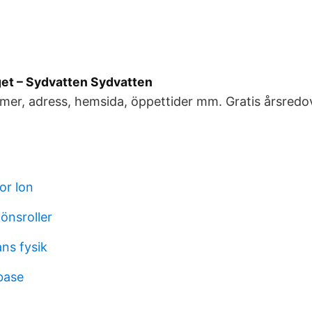
et – Sydvatten Sydvatten
er, adress, hemsida, öppettider mm. Gratis årsredov
or lon
önsroller
ans fysik
base