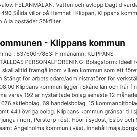
valöv. FELANMÄLAN. Vatten och avlopp Dagtid vard
0-490 Sålda villor på Hemnet i Klippan, Klippans komm
Alla bostäder Sökfilter .
kommunen - Klippans kommun
ummer: 837600-7863: Firmanamn: KLIPPANS
LDAS PERSONALFÖRENING: Bolagsform: Ideell för
 skall alltid framgå inom vilken kommun som ett föret
Stängt för arbetsledare/administratörer för verkstäl
l 08:00 Klippans kommun ligger i Skåne län och här f
ma varav 192 är nystartade bolag senaste 12 månad
t 676 aktiebolag, 69 handelsbolag, 15 kommanditbola
samt 441 övriga bolag. Klippans kommun gränsar till 
unga i norr, Perstorp i öst, Höör i sydöst, Eslöv och 
 samt Ängelholms kommun i väst. Innehåll maja.borg