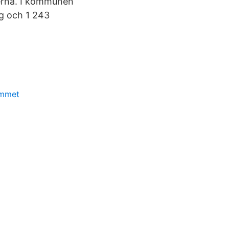
erna. I kommunen
g och 1 243
ammet