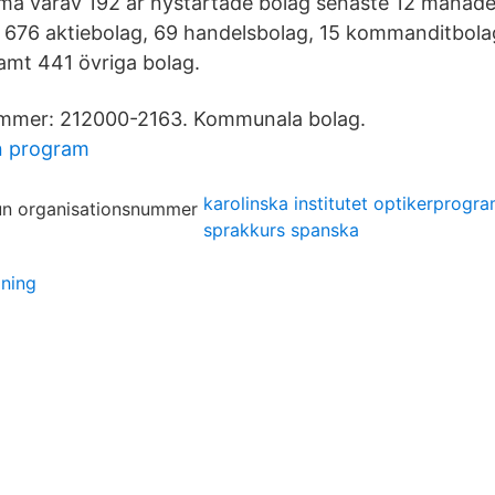
ma varav 192 är nystartade bolag senaste 12 månad
t 676 aktiebolag, 69 handelsbolag, 15 kommanditbola
samt 441 övriga bolag.
mmer: 212000-2163. Kommunala bolag.
n program
karolinska institutet optikerprogr
sprakkurs spanska
dning