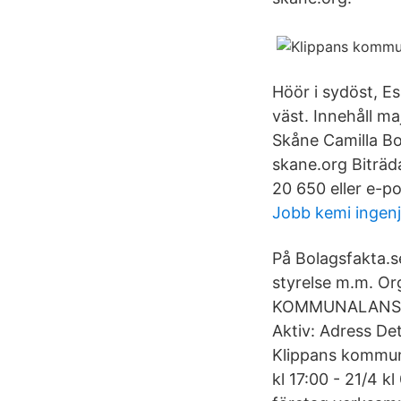
Höör i sydöst, E
väst. Innehåll 
Skåne Camilla Bo
skane.org Biträ
20 650 eller e-
Jobb kemi ingenj
På Bolagsfakta.se
styrelse m.m. O
KOMMUNALANSTÄL
Aktiv: Adress Det
Klippans kommun 
kl 17:00 - 21/4 k