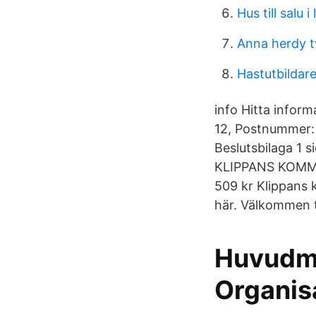
Hus till salu 
Anna herdy t
Hastutbildar
info Hitta info
12, Postnummer:
Beslutsbilaga 1 
KLIPPANS KOMMU
509 kr Klippans k
här. Välkommen t
Huvudm
Organis