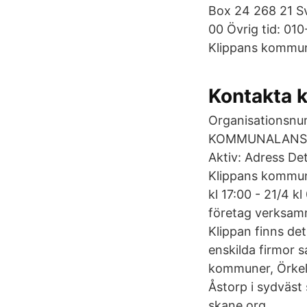
Box 24 268 21 S
00 Övrig tid: 01
Klippans kommun 
Kontakta 
Organisationsn
KOMMUNALANSTÄL
Aktiv: Adress Det
Klippans kommun 
kl 17:00 - 21/4 k
företag verksam
Klippan finns de
enskilda firmor 
kommuner, Örkellj
Åstorp i sydväst
skane.org.