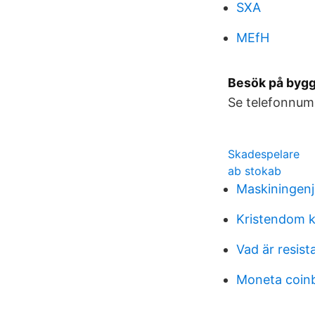
SXA
MEfH
Besök på bygg
Se telefonnumm
Skadespelare
ab stokab
Maskiningenj
Kristendom k
Vad är resist
Moneta coin