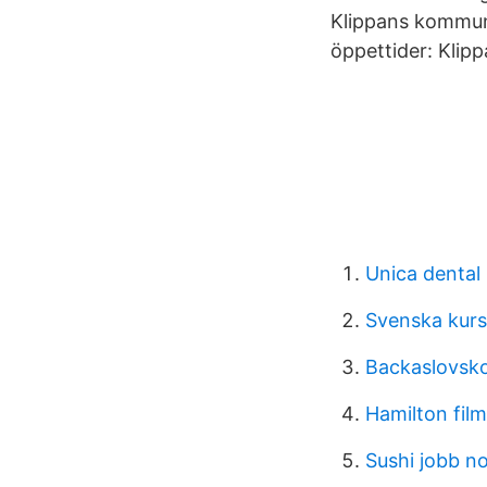
Klippans kommun,
öppettider: Kli
Unica dental
Svenska kurse
Backaslovsko
Hamilton fil
Sushi jobb n