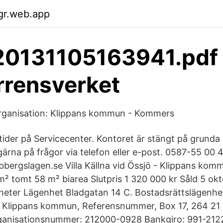
lgr.web.app
0131105163941.pdf 
rrensverket
ganisation: Klippans kommun - Kommers
ider på Servicecenter. Kontoret är stängt på grunda
gärna på frågor via telefon eller e-post. 0587-55 00 
bergslagen.se Villa Källna vid Össjö - Klippans kom
² tomt 58 m² biarea Slutpris 1 320 000 kr Såld 5 o
heter Lägenhet Bladgatan 14 C. Bostadsrättslägenhe
: Klippans kommun, Referensnummer, Box 17, 264 21 
anisationsnummer: 212000-0928 Bankgiro: 991-2122