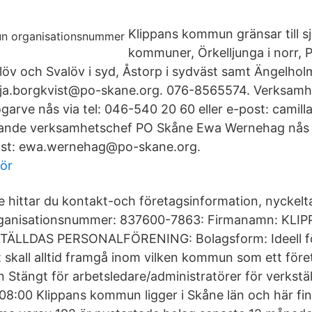
Klippans kommun gränsar till s
kommuner, Örkelljunga i norr, P
slöv och Svalöv i syd, Åstorp i sydväst samt Ängelho
maja.borgkvist@po-skane.org. 076-8565574. Verksam
garve nås via tel: 046-540 20 60 eller e-post: cami
dande verksamhetschef PO Skåne Ewa Wernehag nås v
post: ewa.wernehag@po-skane.org.
ör
 hittar du kontakt-och företagsinformation, nyckeltal,
rganisationsnummer: 837600-7863: Firmanamn: KLI
LDAS PERSONALFÖRENING: Bolagsform: Ideell för
 skall alltid framgå inom vilken kommun som ett föret
Stängt för arbetsledare/administratörer för verkstäl
l 08:00 Klippans kommun ligger i Skåne län och här f