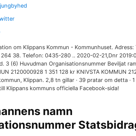
i ljungbyhed
witter
e
rmation om Klippans Kommun - Kommunhuset. Adress:
 264 38. Telefon: 0435-280 .. 2020-02-21,Dnr 2019
sid. 3 (6) Huvudman Organisationsnummer Beviljat r
N 2120000928 1 351 128 kr KNIVSTA KOMMUN 21
ommun, Klippan. 2,8 tn gillar · 39 pratar om detta · 1
ill Klippans kommuns officiella Facebook-sida!
annens namn
ationsnummer Statsbidra