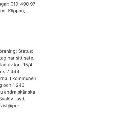
agar: 010-490 97
un. Klippan,
ening: Status:
ag har sitt säte.
lan av lön. 15/4
inns 2 444
erna. I kommunen
g och 1 243
sju andra skånska
Svalöv i syd,
kvist@po-