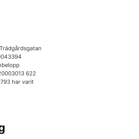
 Trädgårdsgatan
:0043394
ambelopp
20003013 622
 793 har varit
g