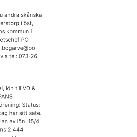
ju andra skånska
erstorp i öst,
lms kommun i
hetschef PO
lla.bogarve@po-
ia tel: 073-26
 lön till VD &
PPANS
ening: Status:
ag har sitt säte.
lan av lön. 15/4
inns 2 444