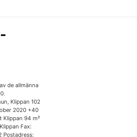
-
 av de allmänna
40.
mun, Klippan 102
ktober 2020 +40
t Klippan 94 m²
Klippan Fax:
 Postadress: