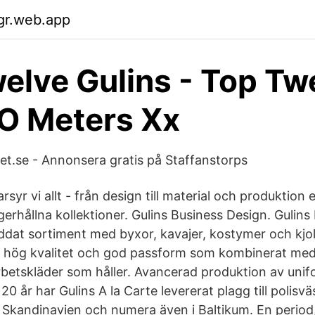
lgr.web.app
elve Gulins - Top Tw
O Meters Xx
et.se - Annonsera gratis på Staffanstorps
yr vi allt - från design till material och produktion el
erhållna kollektioner. Gulins Business Design. Gulins
äddat sortiment med byxor, kavajer, kostymer och kjo
 hög kvalitet och god passform som kombinerat me
rbetskläder som håller. Avancerad produktion av unifor
r 20 år har Gulins A la Carte levererat plagg till polis
 Skandinavien och numera även i Baltikum. En period, 