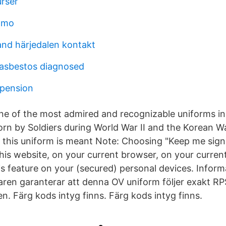
rser
lmo
and härjedalen kontakt
asbestos diagnosed
 pension
one of the most admired and recognizable uniforms in
worn by Soldiers during World War II and the Korean W
f this uniform is meant Note: Choosing "Keep me signe
his website, on your current browser, on your current
is feature on your (secured) personal devices. Infor
karen garanterar att denna OV uniform följer exakt R
n. Färg kods intyg finns. Färg kods intyg finns.