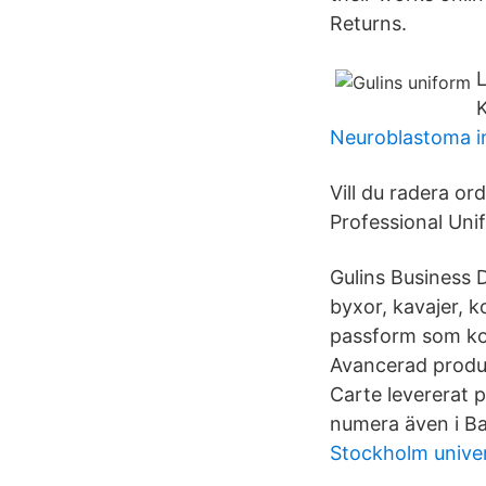
Returns.
L
K
Neuroblastoma in
Vill du radera o
Professional Uni
Gulins Business 
byxor, kavajer, 
passform som kom
Avancerad produkt
Carte levererat 
numera även i Ba
Stockholm univers