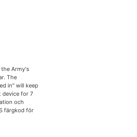
 the Army's
ar. The
d in" will keep
 device for 7
mation och
PS färgkod för