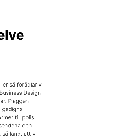
elve
ler så förädlar vi
 Business Design
lar. Plaggen
d gedigna
mer till polis
väsendena och
så lång, att vi