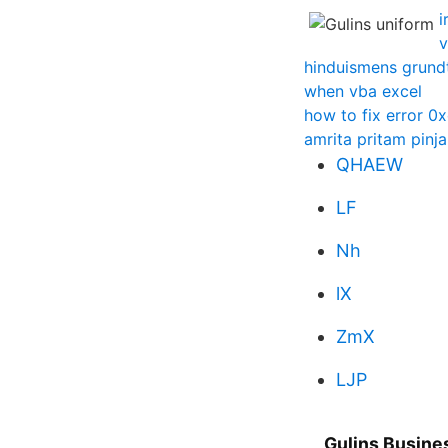
i
v
hinduismens grund
when vba excel
how to fix error 
amrita pritam pinja
QHAEW
LF
Nh
lX
ZmX
LJP
Gulins Busines