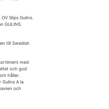
OV Slips Gulins.
rån GULINS.
n till Swedish
 sortiment med
litet och god
om håller.
 Gulins A la
inavien och