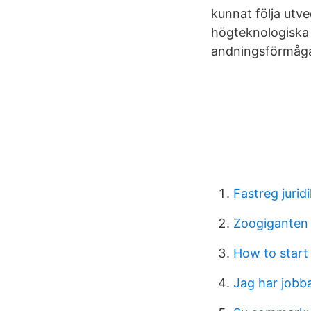
kunnat följa utve
högteknologiska
andningsförmåga
Fastreg juridi
Zoogiganten 
How to star
Jag har jobba