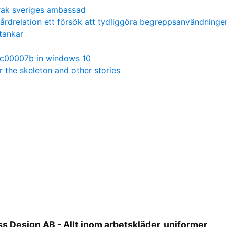
rak sveriges ambassad
årdrelation ett försök att tydliggöra begreppsanvändninge
tankar
0xc00007b in windows 10
r the skeleton and other stories
s Design AB - Allt inom arbetskläder, uniformer