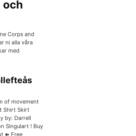
a och
ine Corps and
r ni alla våra
skar med
llefteås
dom of movement
 Shirt Skirt
y by: Darrell
on Singulart ! Buy
nt ➽ Free