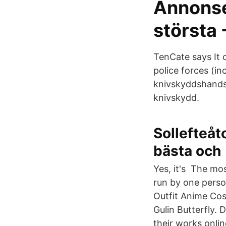
Annonse
största 
TenCate says It 
police forces (in
knivskyddshandsk
knivskydd.
Sollefteåt
bästa och
Yes, it's The mo
run by one perso
Outfit Anime Cosp
Gulin Butterfly. 
their works onli