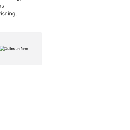
ns
isning,