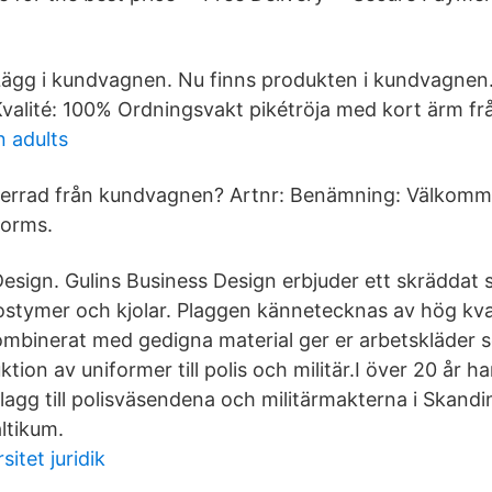
ägg i kundvagnen. Nu finns produkten i kundvagnen. 
valité: 100% Ordningsvakt pikétröja med kort ärm f
 adults
rderrad från kundvagnen? Artnr: Benämning: Välkomme
forms.
Design. Gulins Business Design erbjuder ett skräddat
kostymer och kjolar. Plaggen kännetecknas av hög kva
binerat med gedigna material ger er arbetskläder s
ion av uniformer till polis och militär.I över 20 år har
plagg till polisväsendena och militärmakterna i Skand
ltikum.
itet juridik