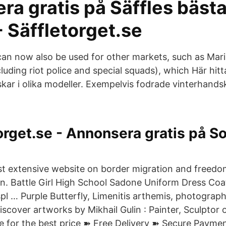
ra gratis på Säffles bäst
- Säffletorget.se
can now also be used for other markets, such as Mar
cluding riot police and special squads), which Här hitta
ar i olika modeller. Exempelvis fodrade vinterhand
orget.se - Annonsera gratis på So
st extensive website on border migration and free
n. Battle Girl High School Sadone Uniform Dress Coat
l … Purple Butterfly, Limenitis arthemis, photograph
Discover artworks by Mikhail Gulin : Painter, Sculptor 
ne for the best price ➽ Free Delivery ➽ Secure Payme