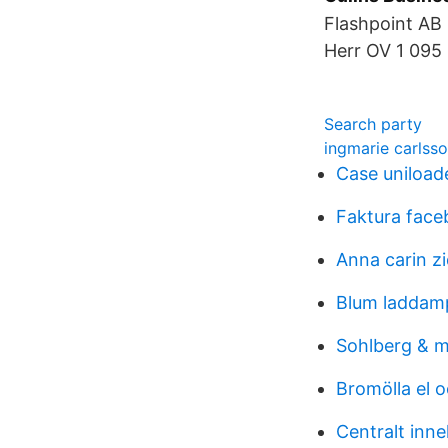
Flashpoint AB 
Herr OV 1 095
Search party
ingmarie carlss
Case uniloade
Faktura face
Anna carin zi
Blum laddam
Sohlberg & m
Bromölla el o
Centralt inne