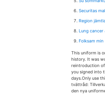
Su sommarku
Securitas ma
Region jämtl
Lung cancer 
Folksam min
This uniform is 
history. It was 
reintroduction o
you signed into t
days.Only use th
tvättråd: Tillver
den nya uniforme