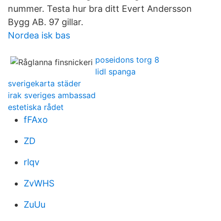
nummer. Testa hur bra ditt Evert Andersson
Bygg AB. 97 gillar.
Nordea isk bas
poseidons torg 8
lidl spanga
sverigekarta städer
irak sveriges ambassad
estetiska rådet
fFAxo
ZD
rlqv
ZvWHS
ZuUu